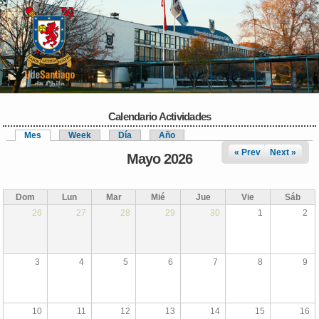
Pasar al
contenido
principal
Calendario Actividades
Mes
(solapa activa)
Week
Día
Año
Solapas principales
« Prev
Next »
Mayo 2026
Dom
Lun
Mar
Mié
Jue
Vie
Sáb
26
27
28
29
30
1
2
3
4
5
6
7
8
9
10
11
12
13
14
15
16