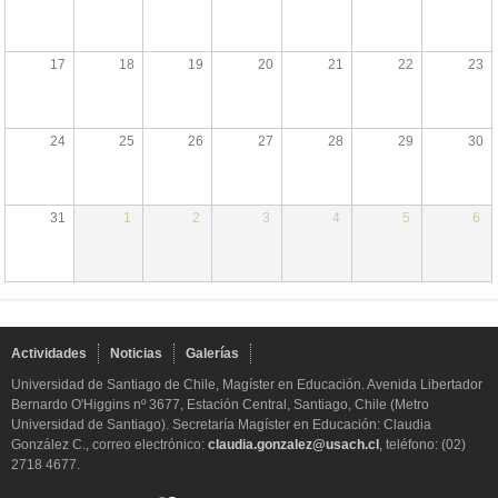
17
18
19
20
21
22
23
24
25
26
27
28
29
30
31
1
2
3
4
5
6
Actividades
Noticias
Galerías
Universidad de Santiago de Chile, Magíster en Educación. Avenida Libertador
Bernardo O'Higgins nº 3677, Estación Central, Santiago, Chile (Metro
Universidad de Santiago). Secretaría Magíster en Educación: Claudia
González C., correo electrónico:
claudia.gonzalez@usach.cl
, teléfono: (02)
2718 4677.